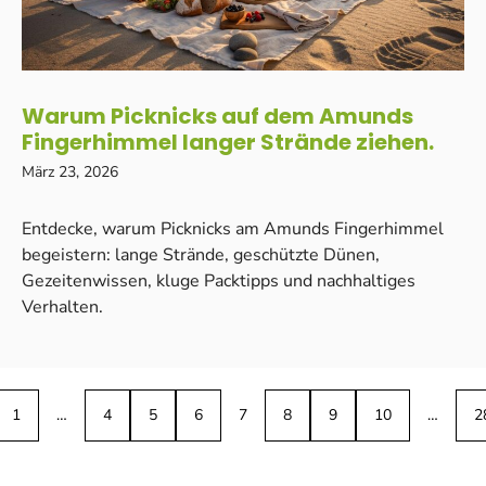
Warum Picknicks auf dem Amunds
Fingerhimmel langer Strände ziehen.
März 23, 2026
Entdecke, warum Picknicks am Amunds Fingerhimmel
begeistern: lange Strände, geschützte Dünen,
Gezeitenwissen, kluge Packtipps und nachhaltiges
Verhalten.
1
…
4
5
6
7
8
9
10
…
2